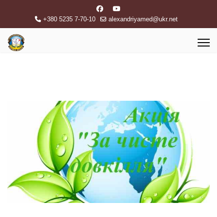
+380 5235 7-70-10
alexandriyamed@ukr.net
Previous
Next