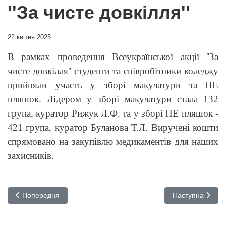
''За чисте довкілля''
22 квітня 2025
В рамках проведення Всеукраїнської акції ''За
чисте довкілля'' студенти та співробітники коледжу
прийняли участь у зборі макулатури та ПЕ
пляшок.
Лідером у зборі макулатури стала 132
група, куратор Рижук Л.Ф. та у зборі ПЕ пляшок -
421 група, куратор Буланова Т.Л.
Виручені кошти
спрямовано на закупівлю медикаментів для наших
захисників.
Попередня стаття: ФОРМУВАННЯ ФАХОВИХ КОМПЕТЕНТНОС
Наступна стаття
Попередня
Наступна