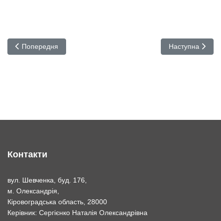
Попередня стаття: студенти занурилися в дивовижний світ Ант
Наступна статт
Попередня
Наступна
Контакти
вул. Шевченка, буд. 176,
м. Олександрія,
Кіровоградська область, 28000
Керівник: Сергієнко Наталія Олександрівна