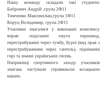
Нашу команду складали такі студенти:
Бобрович Андрій ,група 2Ф11
Тимченко Максиміліан,група 1Ф11
Коруц Володимир, група 2Ф11
Учасники змагалися у виконанні комплексу
вправ: подоланні смуги перешкод,
перестрибуванні через тумбу, бурпі (вид прав з
перестрибуванням через гантель), підніманні
гирі та знанні українських пісень.
Наприкінці спортивного заходу учасників
змагань частували справжньою козацькою
кашею.