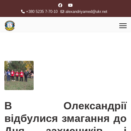
+380 5235 7-70-10
alexandriyamed@ukr.net
В Олександрії
відбулися змагання до
Дня захисників і