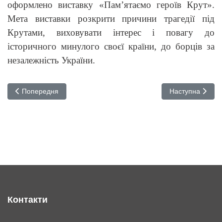
оформлено виставку «Пам’ятаємо героїв Крут».
Мета виставки розкрити причини трагедії під
Крутами, виховувати інтерес і повагу до
історичного минулого своєї країни, до борців за
незалежність України.
Попередня стаття: Олімпіада з основ медичної інформатики у 
Наступна стаття
Попередня
Наступна
Контакти