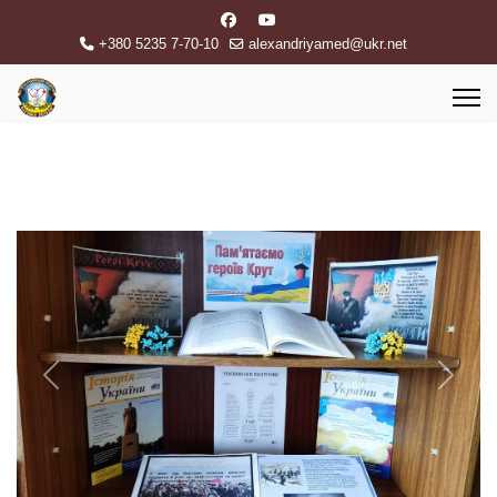
+380 5235 7-70-10
alexandriyamed@ukr.net
Previous
Next